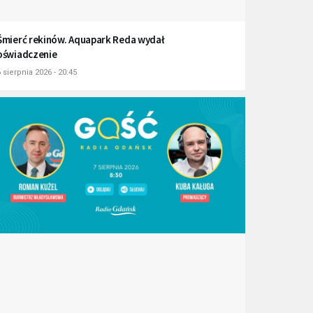
Śmierć rekinów. Aquapark Reda wydał
oświadczenie
 sierpnia 2026 - 20:45