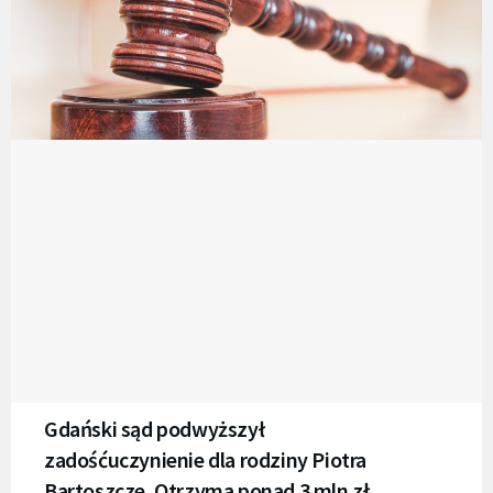
Gdański sąd podwyższył
zadośćuczynienie dla rodziny Piotra
Bartoszcze. Otrzyma ponad 3 mln zł