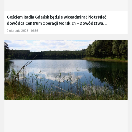
Gościem Radia Gdańsk będzie wiceadmirał Piotr Nieć,
dowódca Centrum Operacji Morskich – Dowództwa
Komponentu Morskiego
9 sierpnia 2026 - 16:56