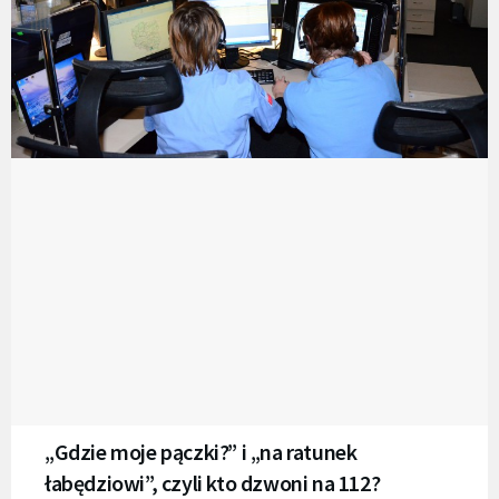
„Gdzie moje pączki?” i „na ratunek
łabędziowi”, czyli kto dzwoni na 112?