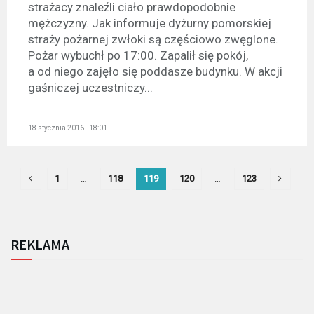
strażacy znaleźli ciało prawdopodobnie
mężczyzny. Jak informuje dyżurny pomorskiej
straży pożarnej zwłoki są częściowo zwęglone.
Pożar wybuchł po 17:00. Zapalił się pokój,
a od niego zajęło się poddasze budynku. W akcji
gaśniczej uczestniczy...
18 stycznia 2016 - 18:01
1
…
118
119
120
…
123
REKLAMA