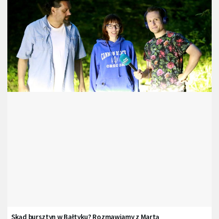
Skąd bursztyn w Bałtyku? Rozmawiamy z Martą