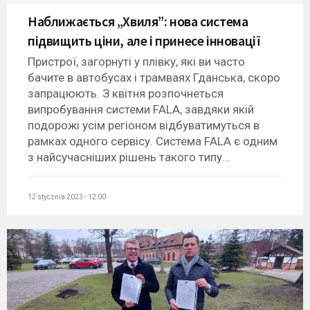
Наближається „Хвиля”: нова система
підвищить ціни, але і принесе інновації
Пристрої, загорнуті у плівку, які ви часто
бачите в автобусах і трамваях Гданська, скоро
запрацюють. З квітня розпочнеться
випробування системи FALA, завдяки якій
подорожі усім регіоном відбуватимуться в
рамках одного сервісу. Система FALA є одним
з найсучасніших рішень такого типу...
12 stycznia 2023 - 12:00