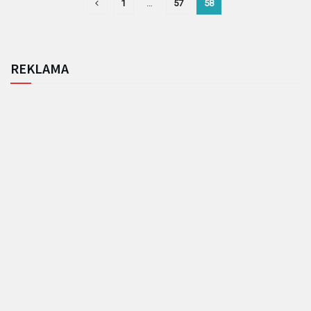
1
…
57
58
REKLAMA