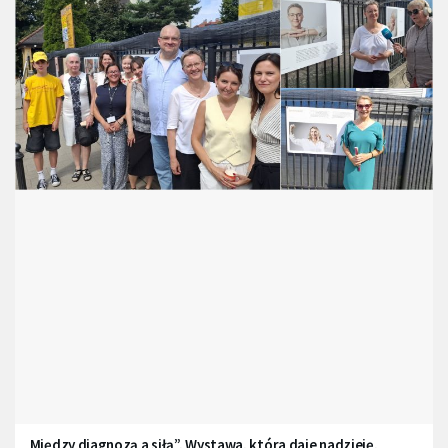
„Między diagnozą a siłą”. Wystawa, która daje nadzieję.