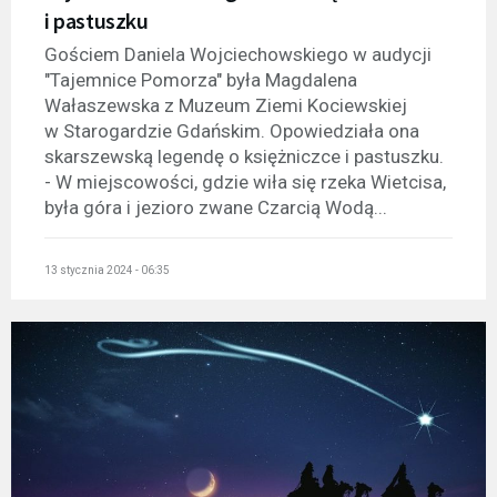
i pastuszku
Gościem Daniela Wojciechowskiego w audycji
"Tajemnice Pomorza" była Magdalena
Wałaszewska z Muzeum Ziemi Kociewskiej
w Starogardzie Gdańskim. Opowiedziała ona
skarszewską legendę o księżniczce i pastuszku.
- W miejscowości, gdzie wiła się rzeka Wietcisa,
była góra i jezioro zwane Czarcią Wodą...
13 stycznia 2024 - 06:35