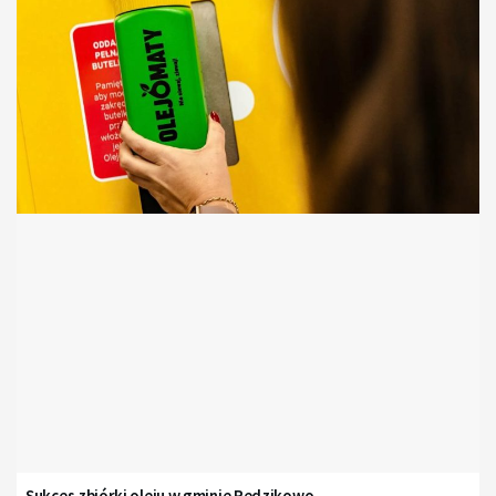
Sukces zbiórki oleju w gminie Redzikowo