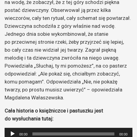
na wodę, że zobaczył, że z tej góry schodzi piękna
postać dziewczyny. Obserwował ją przez kilka
wieczorów, cały ten rytuał, cały schemat się powtarzał.
Dziewczyna schodziła z góry właśnie nad wodę.
Jednego dnia sobie wykombinował, że stanie
po przeciwnej stronie rzeki, żeby przyjrzeć się lepiej,
bo cały czas nie widział jej twarzy. Zagrał piękną
melodię i ta dziewczyna zwróciła na niego uwagę.
Powiedziała „Słuchaj, ty mi pomożesz”, na co pasterz
odpowiedział: „Ale pokaż się, chciałbym zobaczyć,
komu pomagam”. Odpowiedziała „Nie, nie pokażę
twarzy, po prostu musisz uwierzyć” – opowiedziała
Magdalena Wałaszewska.
Cała historia o księżniczce i pastuszku jest
do wysłuchania tutaj:
Odtwarzacz
00:00
00:00