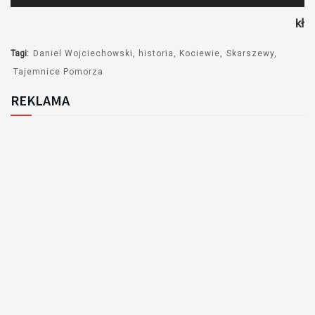
plików
kł
dźwiękowych
Tagi:
Daniel Wojciechowski
historia
Kociewie
Skarszewy
Tajemnice Pomorza
REKLAMA