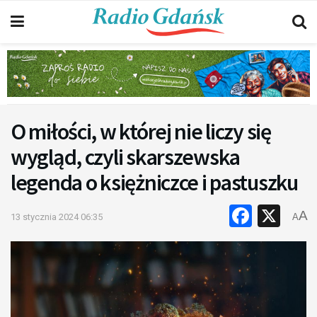
O miłości, w której nie liczy się
wygląd, czyli skarszewska
legenda o księżniczce i pastuszku
Faceb
X
A
13 stycznia 2024 06:35
A