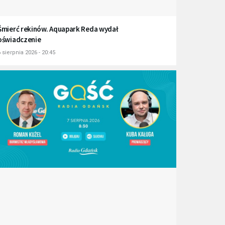
Śmierć rekinów. Aquapark Reda wydał
oświadczenie
 sierpnia 2026 - 20:45