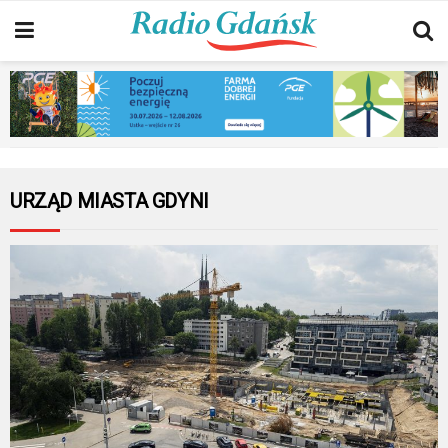
URZĄD MIASTA GDYNI