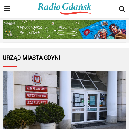
URZĄD MIASTA GDYNI