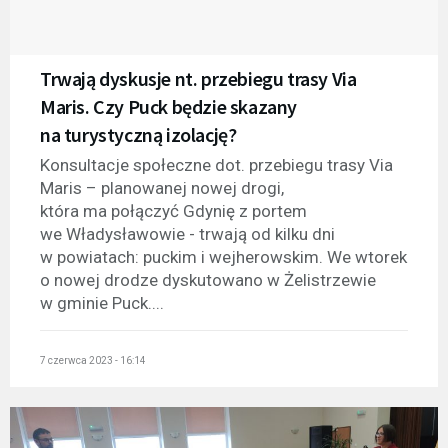
Trwają dyskusje nt. przebiegu trasy Via
Maris. Czy Puck będzie skazany
na turystyczną izolację?
Konsultacje społeczne dot. przebiegu trasy Via
Maris – planowanej nowej drogi,
która ma połączyć Gdynię z portem
we Władysławowie - trwają od kilku dni
w powiatach: puckim i wejherowskim. We wtorek
o nowej drodze dyskutowano w Żelistrzewie
w gminie Puck....
7 czerwca 2023 - 16:14