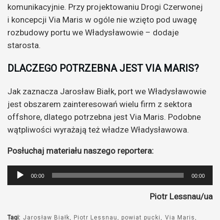
komunikacyjnie. Przy projektowaniu Drogi Czerwonej
i koncepcji Via Maris w ogóle nie wzięto pod uwagę
rozbudowy portu we Władysławowie – dodaje
starosta.
DLACZEGO POTRZEBNA JEST VIA MARIS?
Jak zaznacza Jarosław Białk, port we Władysławowie
jest obszarem zainteresowań wielu firm z sektora
offshore, dlatego potrzebna jest Via Maris. Podobne
wątpliwości wyrażają też władze Władysławowa.
Posłuchaj materiału naszego reportera:
Odtwarzacz
00:00
00:00
plików
Piotr Lessnau/ua
dźwiękowych
Tagi:
Jarosław Białk
Piotr Lessnau
powiat pucki
Via Maris