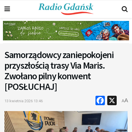
Samorządowcy zaniepokojeni
przyszłością trasy Via Maris.
Zwołano pilny konwent
[POSŁUCHAJ]
Faceb
X
A
13 kwietnia 2026 13:46
A