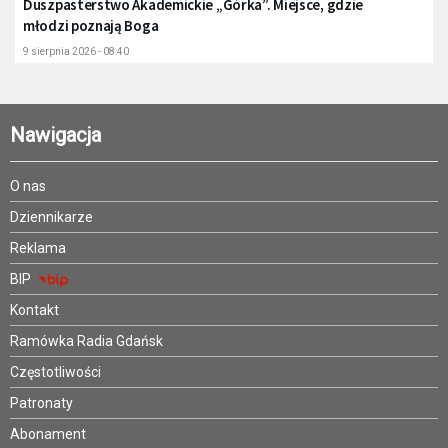
Duszpasterstwo Akademickie „Górka”. Miejsce, gdzie
młodzi poznają Boga
9 sierpnia 2026 - 08:40
Nawigacja
O nas
Dziennikarze
Reklama
BIP
Kontakt
Ramówka Radia Gdańsk
Częstotliwości
Patronaty
Abonament