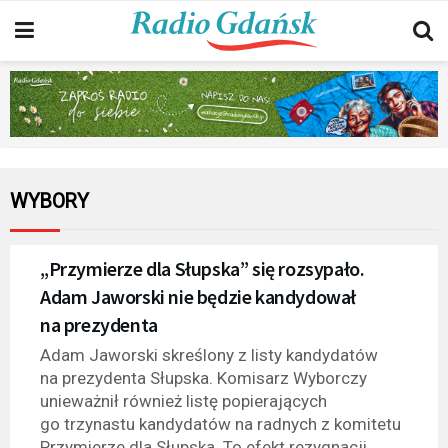
WYBORY
„Przymierze dla Słupska” się rozsypało.
Adam Jaworski nie będzie kandydował
na prezydenta
Adam Jaworski skreślony z listy kandydatów
na prezydenta Słupska. Komisarz Wyborczy
unieważnił również listę popierających
go trzynastu kandydatów na radnych z komitetu
Przymierze dla Słupska. To efekt rezygnacji