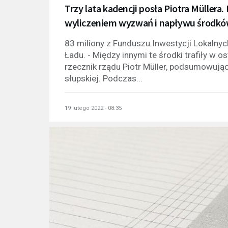
Trzy lata kadencji posła Piotra Mülle
wyliczeniem wyzwań i napływu środkó
83 miliony z Funduszu Inwestycji Lokalny
Ładu. - Między innymi te środki trafiły w o
rzecznik rządu Piotr Müller, podsumowując
słupskiej. Podczas...
19 lutego 2022 - 08:35