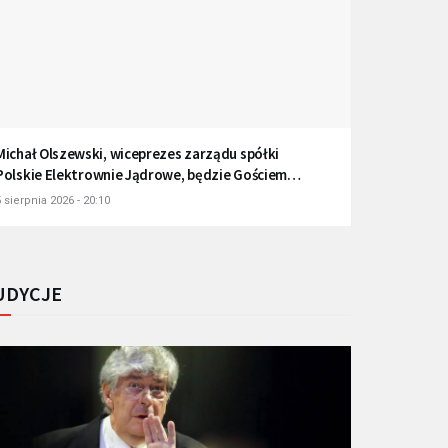
Michał Olszewski, wiceprezes zarządu spółki
Polskie Elektrownie Jądrowe, będzie Gościem
Radia Gdańsk
 sierpnia 2026 - 20:10
UDYCJE