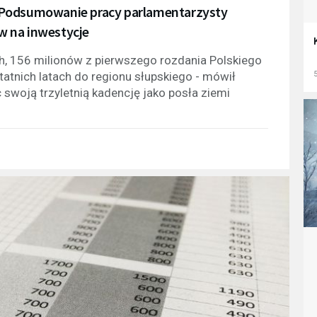
ra. Podsumowanie pracy parlamentarzysty
w na inwestycje
ch, 156 milionów z pierwszego rozdania Polskiego
5
statnich latach do regionu słupskiego - mówił
 swoją trzyletnią kadencję jako posła ziemi