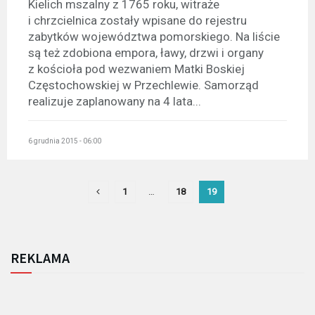
Kielich mszalny z 1765 roku, witraże
i chrzcielnica zostały wpisane do rejestru
zabytków województwa pomorskiego. Na liście
są też zdobiona empora, ławy, drzwi i organy
z kościoła pod wezwaniem Matki Boskiej
Częstochowskiej w Przechlewie. Samorząd
realizuje zaplanowany na 4 lata...
6 grudnia 2015 - 06:00
1
…
18
19
REKLAMA