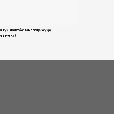
48 tys. skautów zakorkuje Wyspę
eszewską?