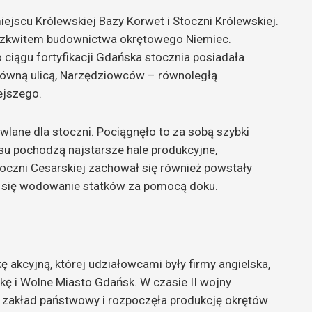
jscu Królewskiej Bazy Korwet i Stoczni Królewskiej.
rozkwitem budownictwa okrętowego Niemiec.
ciągu fortyfikacji Gdańska stocznia posiadała
łówną ulicą, Narzędziowców – równoległą
ejszego.
lane dla stoczni. Pociągnęło to za sobą szybki
u pochodzą najstarsze hale produkcyjne,
toczni Cesarskiej zachował się również powstały
 się wodowanie statków za pomocą doku.
 akcyjną, której udziałowcami były firmy angielska,
kę i Wolne Miasto Gdańsk. W czasie II wojny
 zakład państwowy i rozpoczęła produkcję okrętów