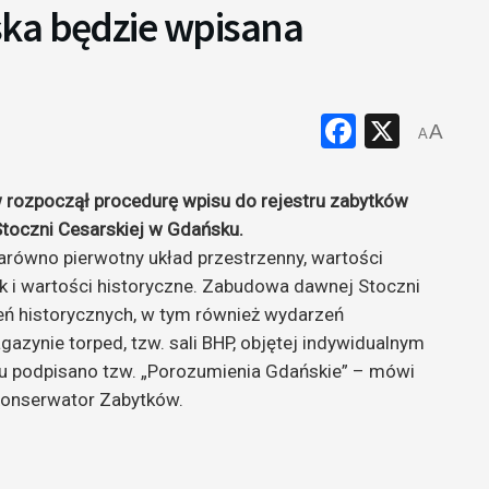
ka będzie wpisana
Faceboo
X
A
A
rozpoczął procedurę wpisu do rejestru zabytków
oczni Cesarskiej w Gdańsku.
arówno pierwotny układ przestrzenny, wartości
k i wartości historyczne. Zabudowa dawnej Stoczni
zeń historycznych, w tym również wydarzeń
gazynie torped, tzw. sali BHP, objętej indywidualnym
ku podpisano tzw. „Porozumienia Gdańskie” – mówi
Konserwator Zabytków.