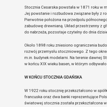
Stocznia Cesarska powstała w 1871 roku w mie
Jej powstanie i rozbudowa związane były z 
Pierwotnie położona na przedpolu północnego 
zabudowę drewnianą. Układ przestrzenny z g
do nabrzeża, pozostaje czytelny do dnia dzisi
Około 1898 roku zniesiono ograniczenia budow
rozwój przemysłu stoczniowego. Z tego okres
m.in. budynek modelarni. Na terenie dawnej S
w końcu XIX wieku basen, w którym odbywało
W KOŃCU STOCZNIA GDAŃSKA
W 1922 roku stocznię przekształcono w spółkę
francuska oraz dwa banki reprezentujące Pols
światowej stocznia została przekształcona w