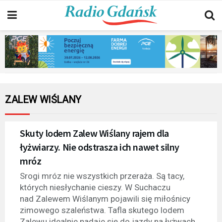
ZALEW WIŚLANY
Skuty lodem Zalew Wiślany rajem dla
łyżwiarzy. Nie odstrasza ich nawet silny
mróz
Srogi mróz nie wszystkich przeraża. Są tacy,
których niesłychanie cieszy. W Suchaczu
nad Zalewem Wiślanym pojawili się miłośnicy
zimowego szaleństwa. Tafla skutego lodem
Zalewu idealnie nadaje się do jazdy na łyżwach.