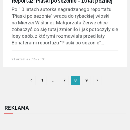
Reportaż: Piaski po sezonie – 10 lat później
Po 10 latach autorka nagradzanego reportażu
"Piaski po sezonie" wraca do rybackiej wioski
na Mierzei Wiślanej. Małgorzata Żerwe chce
zobaczyć co się tutaj zmieniło i jak potoczyły się
losy osób, z którymi rozmawiała przed laty.
Bohaterami reportażu "Piaski po sezonie"...
21 września 2015 - 20:00
1
…
7
8
9
REKLAMA