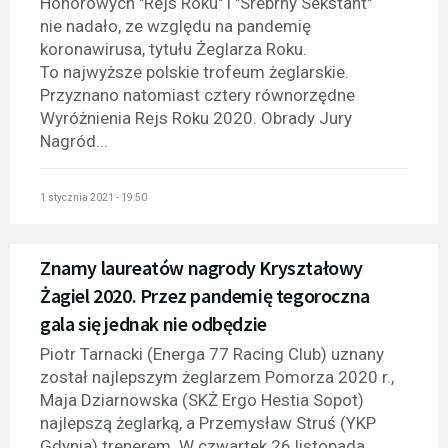
Honorowych "Rejs Roku" i "Srebrny Sekstant"
nie nadało, ze względu na pandemię
koronawirusa, tytułu Żeglarza Roku.
To najwyższe polskie trofeum żeglarskie.
Przyznano natomiast cztery równorzędne
Wyróżnienia Rejs Roku 2020. Obrady Jury
Nagród...
1 stycznia 2021 - 19:50
Znamy laureatów nagrody Kryształowy
Żagiel 2020. Przez pandemię tegoroczna
gala się jednak nie odbędzie
Piotr Tarnacki (Energa 77 Racing Club) uznany
został najlepszym żeglarzem Pomorza 2020 r.,
Maja Dziarnowska (SKŻ Ergo Hestia Sopot)
najlepszą żeglarką, a Przemysław Struś (YKP
Gdynia) trenerem. W czwartek 26 listopada