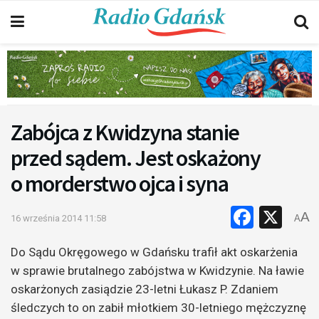
Zabójca z Kwidzyna stanie
przed sądem. Jest oskażony
o morderstwo ojca i syna
Faceb
X
A
16 września 2014 11:58
A
Do Sądu Okręgowego w Gdańsku trafił akt oskarżenia
w sprawie brutalnego zabójstwa w Kwidzynie. Na ławie
oskarżonych zasiądzie 23-letni Łukasz P. Zdaniem
śledczych to on zabił młotkiem 30-letniego mężczyznę