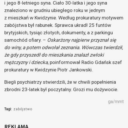
i jego 8-letniego syna.
Ciało 30-latka i jego syna
znaleziono w grudniu ubiegłego roku w jednym
z mieszkań w Kwidzynie. Według prokuratury motywem
zabójstwa był rabunek. Sprawca ukradł 25 funtów
brytyjskich, tysiąc złotych, dokumenty, a z parkingu
samochód ofiary. –
Oskarżony najpierw przyznał się
do winy, a potem odwołał zeznania. Wówczas twierdził,
że gdy przyszedł do mieszkania znalazł zwłoki
mężczyzny i dziecka,
poinformował Radio Gdańsk szef
prokuratury w Kwidzynie Piotr Jankowski.
Biegli psychiatrzy stwierdzili, że w chwili popełnienia
zbrodni 23-latek był poczytalny. Grozi mu dożywocie.
ga/mmt
Tagi:
zabójstwo
REKLAMA