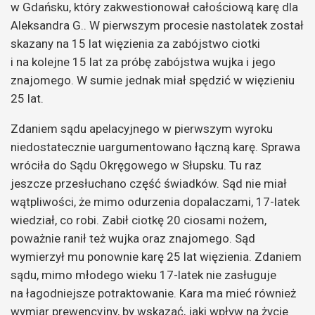
w Gdańsku, który zakwestionował całościową karę dla
Aleksandra G.. W pierwszym procesie nastolatek został
skazany na 15 lat więzienia za zabójstwo ciotki
i na kolejne 15 lat za próbę zabójstwa wujka i jego
znajomego. W sumie jednak miał spędzić w więzieniu
25 lat.
Zdaniem sądu apelacyjnego w pierwszym wyroku
niedostatecznie uargumentowano łączną karę. Sprawa
wróciła do Sądu Okręgowego w Słupsku. Tu raz
jeszcze przesłuchano część świadków. Sąd nie miał
wątpliwości, że mimo odurzenia dopalaczami, 17-latek
wiedział, co robi. Zabił ciotkę 20 ciosami nożem,
poważnie ranił też wujka oraz znajomego. Sąd
wymierzył mu ponownie karę 25 lat więzienia. Zdaniem
sądu, mimo młodego wieku 17-latek nie zasługuje
na łagodniejsze potraktowanie. Kara ma mieć również
wymiar prewencyjny, by wskazać, jaki wpływ na życie