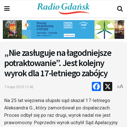
„Nie zasługuje na łagodniejsze
potraktowanie”. Jest kolejny
wyrok dla 17-letniego zabójcy
Faceb
X
A
7 maja 2015 11:42
A
Na 25 lat więzienia słupski sąd skazał 17-letniego
Aleksandra G., który zamordował po dopalaczach.
Proces odbył się po raz drugi, wyrok nadal nie jest
prawomocny.
Poprzedni wyrok uchylił Sąd Apelacyjny