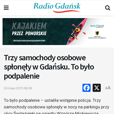
Trzy samochody osobowe
spłonęły w Gdańsku. To było
podpalenie
Faceb
X
A
24 maja 2015 06:38
A
To było podpalenie – ustaliła wstępnie policja. Trzy
samochody osobowe spłonęły w nocy na parkingu przy
ulicy Świtezianki na osiedlu Wzgórze Mickiewicza