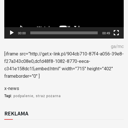
00:00
00:49
ga/mc
[iframe src=”http://get.x-link.pl/904cb710-87f4-a056-39e8-
f27a343c08e0,dcfd48f8-1082-8770-eeca-
c341e158dc15,embed.html” width=”715″ height=”402″
frameborder=”0″ ]
x-news
Tagi:
podpalenie
straż pożarna
REKLAMA