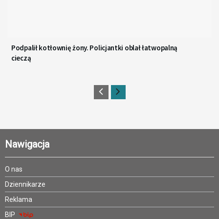
Podpalił kotłownię żony. Policjantki oblał łatwopalną
cieczą
Nawigacja
O nas
Dziennikarze
Reklama
BIP