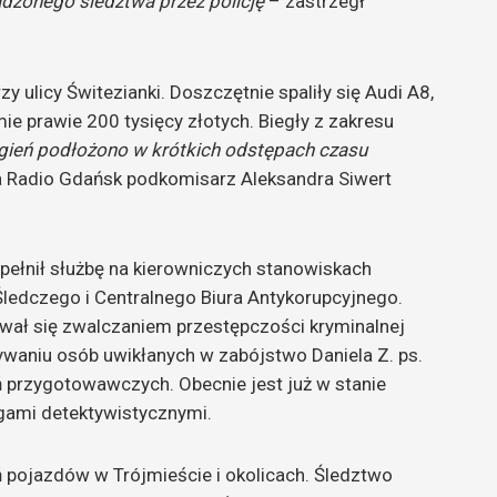
zonego śledztwa przez policję
– zastrzegł
y ulicy Świtezianki. Doszczętnie spaliły się Audi A8,
e prawie 200 tysięcy złotych. Biegły z zakresu
gień podłożono w krótkich odstępach czasu
 Radio Gdańsk podkomisarz Aleksandra Siwert
 pełnił służbę na kierowniczych stanowiskach
Śledczego i Centralnego Biura Antykorupcyjnego.
ował się zwalczaniem przestępczości kryminalnej
ywaniu osób uwikłanych w zabójstwo Daniela Z. ps.
 przygotowawczych. Obecnie jest już w stanie
ugami detektywistycznymi.
ń pojazdów w Trójmieście i okolicach. Śledztwo