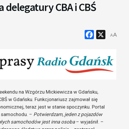
 delegatury CBA i CBŚ
Faceboo
X
A
A
 weekendu na Wzgórzu Mickiewicza w Gdańsku,
 CBŚ w Gdańsku. Funkcjonariusz zajmował się
nomicznej, teraz jest w stanie spoczynku.
Portal
go samochodu. –
Potwierdzam, jeden z pojazdów
ałych samochodów jest inna osoba
– wyjaśnił. –