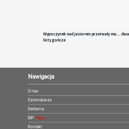
Wypoczynek nad jeziorem przerwały mu… dwa
listy gończe
Nawigacja
O nas
Dziennikarze
Reklama
BIP
Kontakt