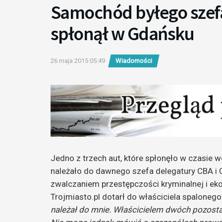
Samochód byłego szefa
spłonął w Gdańsku
26 maja 2015 05:49
Wiadomości
Jedno z trzech aut, które spłonęło w czasie
należało do dawnego szefa delegatury CBA i
zwalczaniem przestępczości kryminalnej i eko
Trojmiasto.pl dotarł do właściciela spalone
należał do mnie. Właścicielem dwóch pozost