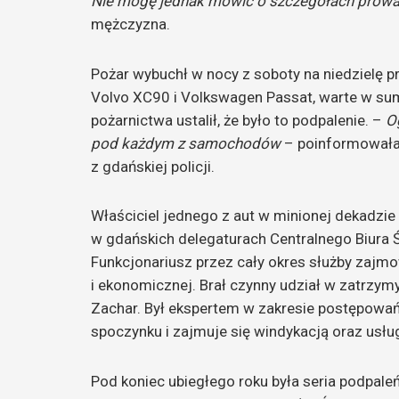
Nie mogę jednak mówić o szczegółach prowad
mężczyzna.
Pożar wybuchł w nocy z soboty na niedzielę prz
Volvo XC90 i Volkswagen Passat, warte w sumi
pożarnictwa ustalił, że było to podpalenie. –
O
pod każdym z samochodów
– poinformowała
z gdańskiej policji.
Właściciel jednego z aut w minionej dekadzie
w gdańskich delegaturach Centralnego Biura 
Funkcjonariusz przez cały okres służby zajm
i ekonomicznej. Brał czynny udział w zatrzym
Zachar. Był ekspertem w zakresie postępowań
spoczynku i zajmuje się windykacją oraz usł
Pod koniec ubiegłego roku była seria podpale