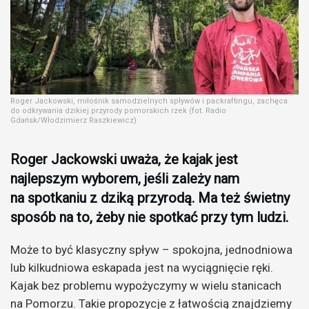
Roger Jackowski, miłośnik samodzielnych spływów i packraftingu, zachęca
do odkrywania dzikiej przyrody pomorskich rzek (fot. Radio
Gdańsk/Włodzimierz Raszkiewicz)
Roger Jackowski uważa, że kajak jest
najlepszym wyborem, jeśli zależy nam
na spotkaniu z dziką przyrodą. Ma też świetny
sposób na to, żeby nie spotkać przy tym ludzi.
Może to być klasyczny spływ – spokojna, jednodniowa
lub kilkudniowa eskapada jest na wyciągnięcie ręki.
Kajak bez problemu wypożyczymy w wielu stanicach
na Pomorzu. Takie propozycje z łatwością znajdziemy