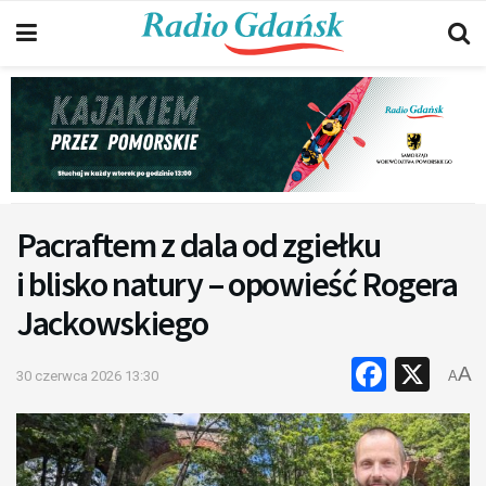
Pacraftem z dala od zgiełku
i blisko natury – opowieść Rogera
Jackowskiego
Faceb
X
A
30 czerwca 2026 13:30
A