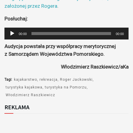
założonej przez Rogera
.
Posłuchaj:
Odtwarzacz
00:00
00:00
plików
Audycja powstała przy współpracy merytorycznej
dźwiękowych
z Samorządem Województwa Pomorskiego.
Włodzimierz Raszkiewicz/aKa
Tagi:
kajakarstwo
rekreacja
Roger Jackowski
turystyka kajakowa
turystyka na Pomorzu
Włodzimierz Raszkiewicz
REKLAMA