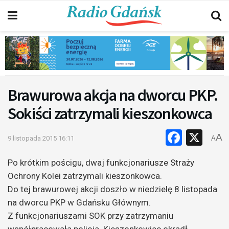
Brawurowa akcja na dworcu PKP.
Sokiści zatrzymali kieszonkowca
Faceb
X
A
9 listopada 2015 16:11
A
Po krótkim pościgu, dwaj funkcjonariusze Straży
Ochrony Kolei zatrzymali kieszonkowca.
Do tej brawurowej akcji doszło w niedzielę 8 listopada
na dworcu PKP w Gdańsku Głównym.
Z funkcjonariuszami SOK przy zatrzymaniu
współpracowała policja. Kieszonkowiec okradł