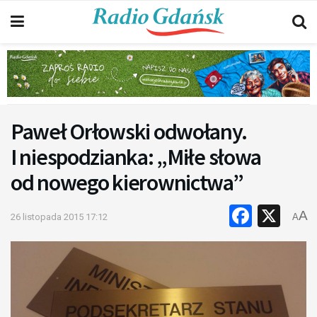
Paweł Orłowski odwołany.
I niespodzianka: „Miłe słowa
od nowego kierownictwa”
Faceb
X
A
26 listopada 2015 17:12
A