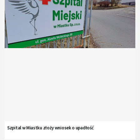
Szpital w Miastku złoży wniosek o upadłość