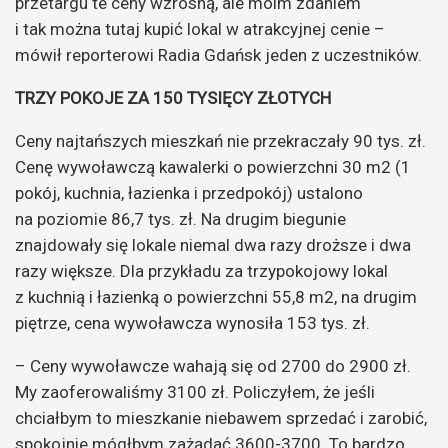
przetargu te ceny wzrosną, ale moim zdaniem
i tak można tutaj kupić lokal w atrakcyjnej cenie –
mówił reporterowi Radia Gdańsk jeden z uczestników.
TRZY POKOJE ZA 150 TYSIĘCY ZŁOTYCH
Ceny najtańszych mieszkań nie przekraczały 90 tys. zł.
Cenę wywoławczą kawalerki o powierzchni 30 m2 (1
pokój, kuchnia, łazienka i przedpokój) ustalono
na poziomie 86,7 tys. zł. Na drugim biegunie
znajdowały się lokale niemal dwa razy droższe i dwa
razy większe. Dla przykładu za trzypokojowy lokal
z kuchnią i łazienką o powierzchni 55,8 m2, na drugim
piętrze, cena wywoławcza wynosiła 153 tys. zł.
– Ceny wywoławcze wahają się od 2700 do 2900 zł.
My zaoferowaliśmy 3100 zł. Policzyłem, że jeśli
chciałbym to mieszkanie niebawem sprzedać i zarobić,
spokojnie mógłbym zażądać 3600-3700. To bardzo