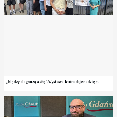
„Między diagnozą a siłą”. Wystawa, która daje nadzieję.