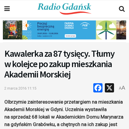
Kawalerka za 87 tysięcy. Tłumy
w kolejce po zakup mieszkania
Akademii Morskiej
Faceb
X
A
2 marca 2016 11:15
A
Olbrzymie zainteresowanie przetargiem na mieszkania
Akademii Morskiej w Gdyni. Uczelnia wystawiła
na sprzedaż 68 lokali w Akademickim Domu Marynarza
na gdyńskim Grabówku, a chętnych na ich zakup jest