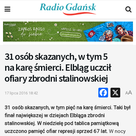
31 osób skazanych, w tym 5
na karę śmierci. Elbląg uczcił
ofiary zbrodni stalinowskiej
Faceb
X
A
17 lipca 2016 18:42
A
31 osób skazanych, w tym pięć na karę śmierci. Taki był
finał największej w dziejach Elbląga zbrodni
stalinowskiej. W niedzielę pod tablica pamiątkową
uczczono pamięć ofiar represji sprzed 67 lat.
W nocy