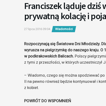
Franciszek ląduje dziś 
prywatną kolację i poja
27 lipca 2016 09:04
Wiadomości
Rozpoczynają się Światowe Dni Młodzieży.
Dl
wyrusza na pielgrzymkę do naszego kraju. 
w podkrakowskich Balicach.
Polscy pielgrzymi
z tymi z przeszłości, w których uczestniczył 
– Wiadomo, czego się można spodziewać po Fr
II na pewno również będzie kontynuował i ko
z kobiet.
POWRÓT DO WSPOMNIEŃ