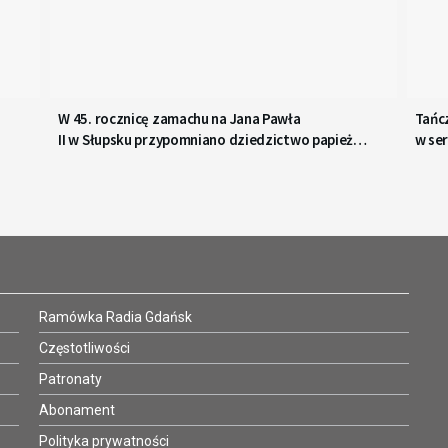
W 45. rocznicę zamachu na Jana Pawła
Tańcz
II w Słupsku przypomniano dziedzictwo papieża
w ser
Polaka
Ramówka Radia Gdańsk
Częstotliwości
Patronaty
Abonament
Polityka prywatności