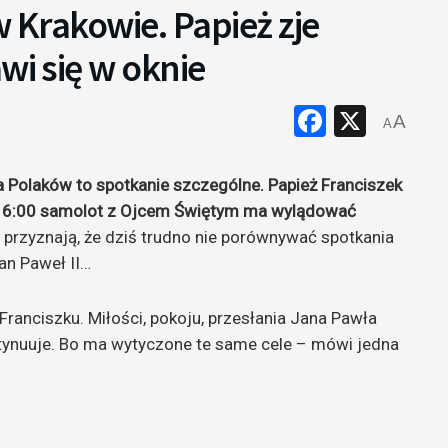
w Krakowie. Papież zje
wi się w oknie
Faceboo
X
A
A
a Polaków to spotkanie szczególne.
Papież Franciszek
O 16:00 samolot z Ojcem Świętym ma wylądować
 przyznają, że dziś trudno nie porównywać spotkania
Jan Paweł II…
anciszku. Miłości, pokoju, przesłania Jana Pawła
ntynuuje. Bo ma wytyczone te same cele – mówi jedna