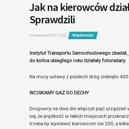
Jak na kierowców dzia
Sprawdzili
25 sierpnia 2016 13:53
Wiadomości
Instytut Transportu Samochodowego zbadał, j
do końca ubiegłego roku działały fotoradary.
Na mocy ustawy z polskich dróg zniknęło 400 u
WCISKAMY GAZ DO DECHY
Drogowcy na dwa dni włączyli pięć urządze
się, że prędkość w takich miejscach przekracz
trzeba by wystawić kierowcom nie 200, a kilk