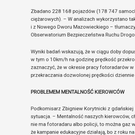
Zbadano 228 168 pojazdów (178 747 samo
ciężarowych). – W analizach wykorzystano ta
i z Nowego Dworu Mazowieckiego – tłumaczy A
Obserwatorium Bezpieczeństwa Ruchu Drogo
Wyniki badań wskazują, że w ciągu doby dopu
w tym o 10km/h na godzinę prędkość przekroc
zaznaczyć, że w okresie pracy fotoradarów w
przekraczania dozwolonej prędkości dziennie 
PROBLEMEM MENTALNOŚĆ KIEROWCÓW
Podkomisarz Zbigniew Korytnicki z gdańskiej 
sytuacja. – Mentalność naszych kierowców, choć
nie ma fotoradaru albo policji, to można gaz 
że kampanie edukacyjne działają, bo z roku n