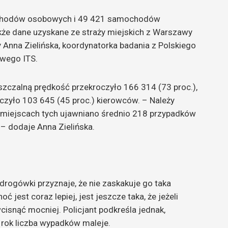
chodów osobowych i 49 421 samochodów
kże dane uzyskane ze straży miejskich z Warszawy
nna Zielińska, koordynatorka badania z Polskiego
wego ITS.
szczalną prędkość przekroczyło 166 314 (73 proc.),
zyło 103 645 (45 proc.) kierowców. – Należy
 miejscach tych ujawniano średnio 218 przypadków
– dodaje Anna Zielińska.
drogówki przyznaje, że nie zaskakuje go taka
 jest coraz lepiej, jest jeszcze taka, że jeżeli
wcisnąć mocniej. Policjant podkreśla jednak,
a rok liczba wypadków maleje.