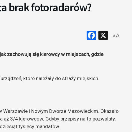
ła brak fotoradarów?
Faceboo
X
A
A
ak zachowują się kierowcy w miejscach, gdzie
rządzeń, które należały do straży miejskich.
ń w Warszawie i Nowym Dworze Mazowieckim. Okazało
a aż 3/4 kierowców. Gdyby przepisy na to pozwalały,
adziesiąt tysięcy mandatów.