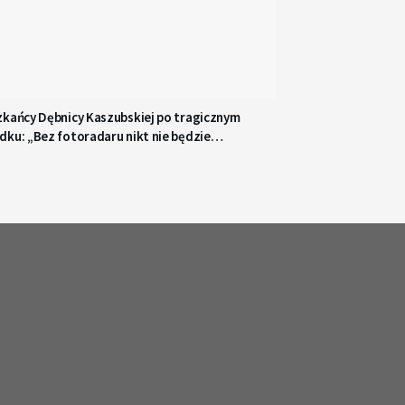
zkańcy Dębnicy Kaszubskiej po tragicznym
ku: „Bez fotoradaru nikt nie będzie
alniał”