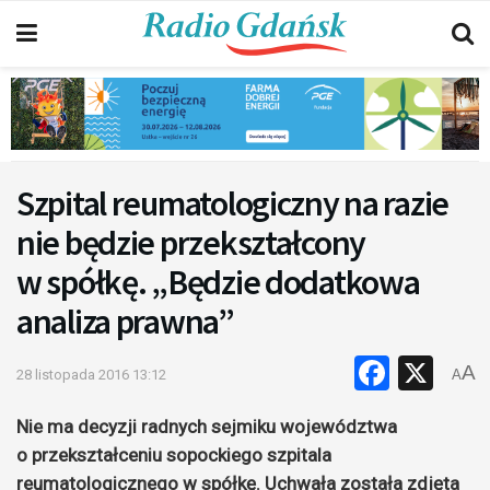
Szpital reumatologiczny na razie
nie będzie przekształcony
w spółkę. „Będzie dodatkowa
analiza prawna”
Faceb
X
A
28 listopada 2016 13:12
A
Nie ma decyzji radnych sejmiku województwa
o przekształceniu sopockiego szpitala
reumatologicznego w spółkę. Uchwała została zdjęta