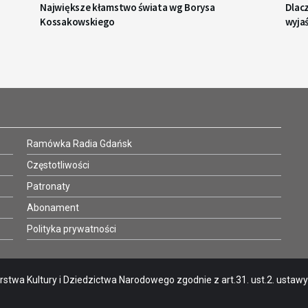
Największe kłamstwo świata wg Borysa
Dlacz
Kossakowskiego
wyjaś
Ramówka Radia Gdańsk
Częstotliwości
Patronaty
Abonament
Polityka prywatności
stwa Kultury i Dziedzictwa Narodowego zgodnie z art.31. ust.2. ustawy o 