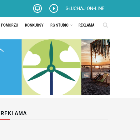
SŁUCHAJ ON-LINE
A POMORZU
KONKURSY
RG STUDIO
REKLAMA
REKLAMA