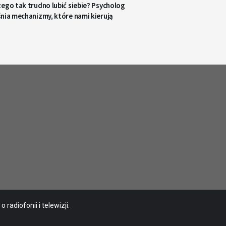
ego tak trudno lubić siebie? Psycholog
nia mechanizmy, które nami kierują
radiofonii i telewizji.