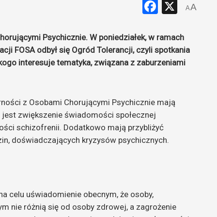
Faceboo
X
A
A
horującymi Psychicznie. W poniedziałek, w ramach
cji FOSA odbył się Ogród Tolerancji, czyli spotkania
 kogo interesuje tematyka, związana z zaburzeniami
rności z Osobami Chorującymi Psychicznie mają
m jest zwiększenie świadomości społecznej
ści schizofrenii. Dodatkowo mają przybliżyć
dzin, doświadczających kryzysów psychicznych.
na celu uświadomienie obecnym, że osoby,
m nie różnią się od osoby zdrowej, a zagrożenie