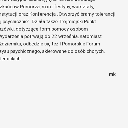
kańców Pomorza, m.in.: festyny, warsztaty,
 instytucji oraz Konferencja „Otworzyć bramy tolerancji
 psychicznie”. Działa także Trójmiejski Punkt
kazówki, dotyczące form pomocy osobom
 Wydarzenia potrwają do 22 września, natomiast
ździernika, odbędzie się też I Pomorskie Forum
su psychicznego, skierowane do osób chorych,
ademickich.
mk