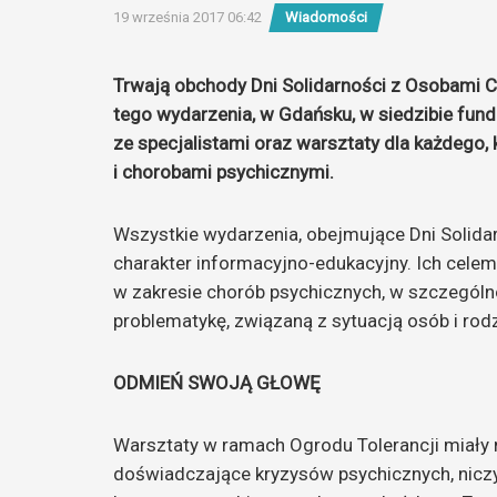
19 września 2017 06:42
Wiadomości
Trwają obchody Dni Solidarności z Osobami C
tego wydarzenia, w Gdańsku, w siedzibie funda
ze specjalistami oraz warsztaty dla każdego,
i chorobami psychicznymi.
Wszystkie wydarzenia, obejmujące Dni Solida
charakter informacyjno-edukacyjny. Ich cele
w zakresie chorób psychicznych, w szczególno
problematykę, związaną z sytuacją osób i ro
ODMIEŃ SWOJĄ GŁOWĘ
Warsztaty w ramach Ogrodu Tolerancji miały 
doświadczające kryzysów psychicznych, niczy