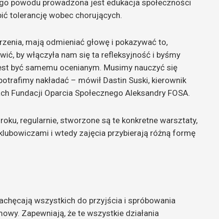
ego powodu prowadzona jest edukacja społeczności
bić tolerancję wobec chorujących.
arzenia, mają odmieniać głowę i pokazywać to,
ć, by włączyła nam się ta refleksyjność i byśmy
to jest być samemu ocenianym. Musimy nauczyć się
 potrafimy nakładać – mówił Dastin Suski, kierownik
h Fundacji Oparcia Społecznego Aleksandry FOSA.
roku, regularnie, stworzone są te konkretne warsztaty,
lubowiczami i wtedy zajęcia przybierają różną formę
zachęcają wszystkich do przyjścia i spróbowania
mowy. Zapewniają, że te wszystkie działania