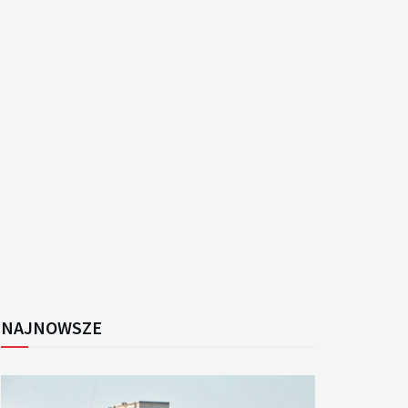
k
NAJNOWSZE