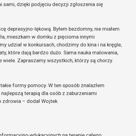
 sami, dzięki podjęciu decyzji zgłoszenia się
rwicę depresyjno-lękową. Byłem bezdomny, nie miałem
gła, mieszkam w domku z pięcioma innymi
my udział w konkursach, chodzimy do kina i na kręgle,
aty, które dają bardzo dużo. Sama nauka malowania,
je wiele. Zapraszamy wszystkich, którzy są chorzy.
eją takie formy pomocy. W ten sposób znalazłem
najlepszą terapią dla osób z zaburzeniami
 zdrowia – dodał Wojtek.
nformacyjno-edukacyjnych na terenie całego