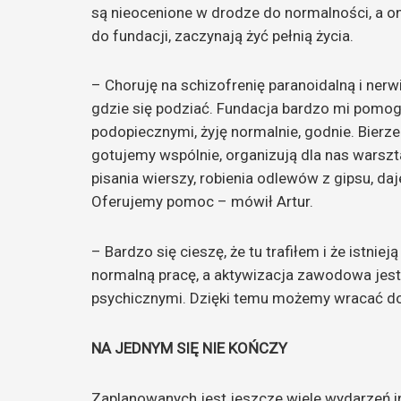
są nieocenione w drodze do normalności, a oni
do fundacji, zaczynają żyć pełnią życia.
– Choruję na schizofrenię paranoidalną i ne
gdzie się podziać. Fundacja bardzo mi pomo
podopiecznymi, żyję normalnie, godnie. Bierze
gotujemy wspólnie, organizują dla nas warszt
pisania wierszy, robienia odlewów z gipsu, da
Oferujemy pomoc – mówił Artur.
– Bardzo się cieszę, że tu trafiłem i że istni
normalną pracę, a aktywizacja zawodowa jest 
psychicznymi. Dzięki temu możemy wracać do
NA JEDNYM SIĘ NIE KOŃCZY
Zaplanowanych jest jeszcze wiele wydarzeń i