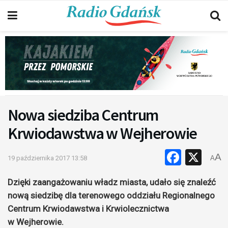
Nowa siedziba Centrum
Krwiodawstwa w Wejherowie
Faceb
X
A
19 października 2017 13:58
A
Dzięki zaangażowaniu władz miasta, udało się znaleźć
nową siedzibę dla terenowego oddziału Regionalnego
Centrum Krwiodawstwa i Krwiolecznictwa
w Wejherowie.