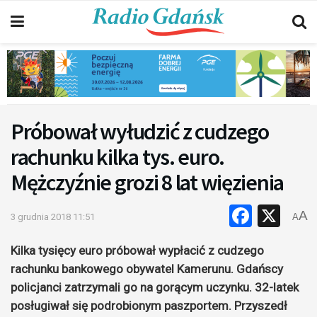
Próbował wyłudzić z cudzego
rachunku kilka tys. euro.
Mężczyźnie grozi 8 lat więzienia
Faceb
X
A
3 grudnia 2018 11:51
A
Kilka tysięcy euro próbował wypłacić z cudzego
rachunku bankowego obywatel Kamerunu. Gdańscy
policjanci zatrzymali go na gorącym uczynku. 32-latek
posługiwał się podrobionym paszportem. Przyszedł