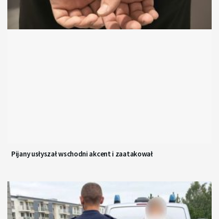
Pijany usłyszał wschodni akcent i zaatakował