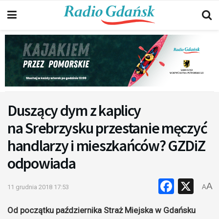
Duszący dym z kaplicy
na Srebrzysku przestanie męczyć
handlarzy i mieszkańców? GZDiZ
odpowiada
Faceb
X
A
11 grudnia 2018 17:53
A
Od początku października Straż Miejska w Gdańsku