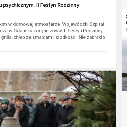
u psychicznym. II Festyn Rodzinny
stkim w domowej atmosferze. Wojewódzki Szpital
9
wicza w Gdańsku zorganizował II Festyn Rodzinny.
grilla, chleb ze smalcem i słodkości. Nie zabrakło