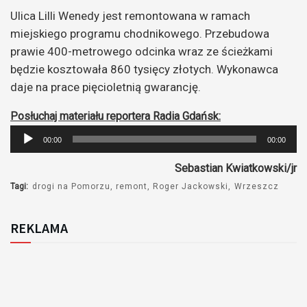
Ulica Lilli Wenedy jest remontowana w ramach
miejskiego programu chodnikowego. Przebudowa
prawie 400-metrowego odcinka wraz ze ścieżkami
będzie kosztowała 860 tysięcy złotych. Wykonawca
daje na prace pięcioletnią gwarancję.
Posłuchaj materiału reportera Radia Gdańsk:
Odtwarzacz
00:00
00:00
plików
Sebastian Kwiatkowski/jr
dźwiękowych
Tagi:
drogi na Pomorzu
remont
Roger Jackowski
Wrzeszcz
REKLAMA