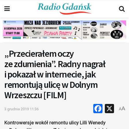
„Przecierałem oczy
ze zdumienia”. Radny nagrał
i pokazał w internecie, jak
remontują ulicę w Dolnym
Wrzeszczu [FILM]
Faceb
X
A
3 grudnia 2019 11:36
A
Kontrowersje wokół remontu ulicy Lilli Wenedy