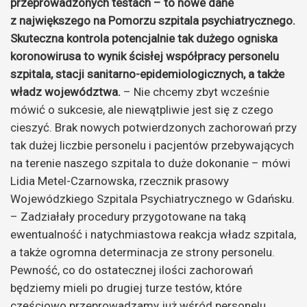
przeprowadzonych testach – to nowe dane
z największego na Pomorzu szpitala psychiatrycznego.
Skuteczna kontrola potencjalnie tak dużego ogniska
koronowirusa to wynik ścisłej współpracy personelu
szpitala, stacji sanitarno-epidemiologicznych, a także
władz województwa.
– Nie chcemy zbyt wcześnie
mówić o sukcesie, ale niewątpliwie jest się z czego
cieszyć. Brak nowych potwierdzonych zachorowań przy
tak dużej liczbie personelu i pacjentów przebywających
na terenie naszego szpitala to duże dokonanie – mówi
Lidia Metel-Czarnowska, rzecznik prasowy
Wojewódzkiego Szpitala Psychiatrycznego w Gdańsku.
– Zadziałały procedury przygotowane na taką
ewentualność i natychmiastowa reakcja władz szpitala,
a także ogromna determinacja ze strony personelu.
Pewność, co do ostatecznej ilości zachorowań
będziemy mieli po drugiej turze testów, które
częściowo przeprowadzamy już wśród personelu