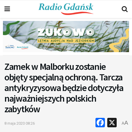
Zamek w Malborku zostanie
objęty specjalną ochroną. Tarcza
antykryzysowa będzie dotyczyła
najważniejszych polskich
zabytków
Faceb
X
A
8 maja 2020 08:26
A