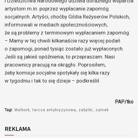
i Dziedzictwa Narodowego udziela doraźnego wsparcia
artystom m.in. poprzez wypłacanie zapomóg
socjalnych. Artyści, choćby Gildia Reżyserów Polskich,
informowali w mediach społecznościowych,
że są problemy z terminowym wypłacaniem zapomóg.
– Mamy w tej chwili kilkanaście razy więcej podań
o zapomogi, ponad tysiąc zostało już wypłaconych.
Jeśli są jakieś opóźnienia, to przepraszam. Nasi
pracownicy pracują na okrągło. Poprosiłem,
żeby komisje socjalne spotykały się kilka razy
w tygodniu i tak to się dzieje – podkreślił.
PAP/tko
Tagi:
Malbork
tarcza antykryzysowa
zabytki
zamek
REKLAMA