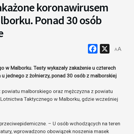
zakażone koronawirusem
alborku. Ponad 30 osób
e
Faceboo
X
A
A
o w Malborku. Testy wykazały zakażenie u czterech
 u jednego z żołnierzy, ponad 30 osób z malborskiej
z powiatu malborskiego oraz mężczyzna z powiatu
 Lotnictwa Taktycznego w Malborku, gdzie wcześniej
przeciwepidemiczne. – U osób wchodzących na teren
eratury, wprowadzono obowiązek noszenia masek