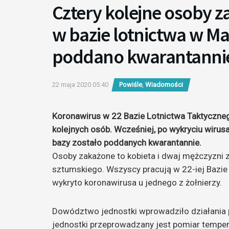
Cztery kolejne osoby 
w bazie lotnictwa w M
poddano kwarantanni
22 maja 2020 05:40
Powiśle
,
Wiadomości
Koronawirus w 22 Bazie Lotnictwa Taktyczneg
kolejnych osób. Wcześniej, po wykryciu wirusa
bazy zostało poddanych kwarantannie.
Osoby zakażone to kobieta i dwaj mężczyzni 
sztumskiego. Wszyscy pracują w 22-iej Bazie
wykryto koronawirusa u jednego z żołnierzy.
Dowództwo jednostki wprowadziło działania 
jednostki przeprowadzany jest pomiar temp