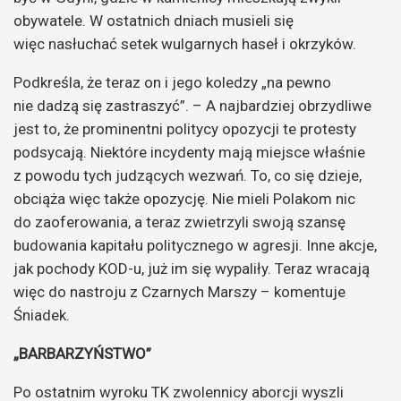
obywatele. W ostatnich dniach musieli się
więc nasłuchać setek wulgarnych haseł i okrzyków.
Podkreśla, że teraz on i jego koledzy „na pewno
nie dadzą się zastraszyć”. – A najbardziej obrzydliwe
jest to, że prominentni politycy opozycji te protesty
podsycają. Niektóre incydenty mają miejsce właśnie
z powodu tych judzących wezwań. To, co się dzieje,
obciąża więc także opozycję. Nie mieli Polakom nic
do zaoferowania, a teraz zwietrzyli swoją szansę
budowania kapitału politycznego w agresji. Inne akcje,
jak pochody KOD-u, już im się wypaliły. Teraz wracają
więc do nastroju z Czarnych Marszy – komentuje
Śniadek.
„BARBARZYŃSTWO”
Po ostatnim wyroku TK zwolennicy aborcji wyszli