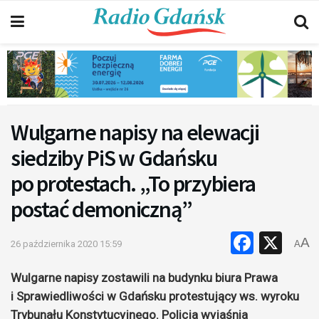
Wulgarne napisy na elewacji
siedziby PiS w Gdańsku
po protestach. „To przybiera
postać demoniczną”
Faceb
X
A
26 października 2020 15:59
A
Wulgarne napisy zostawili na budynku biura Prawa
i Sprawiedliwości w Gdańsku protestujący ws. wyroku
Trybunału Konstytucyjnego. Policja wyjaśnia