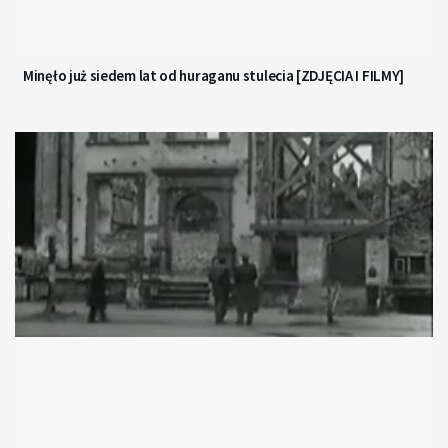
Minęło już siedem lat od huraganu stulecia [ZDJĘCIA I FILMY]