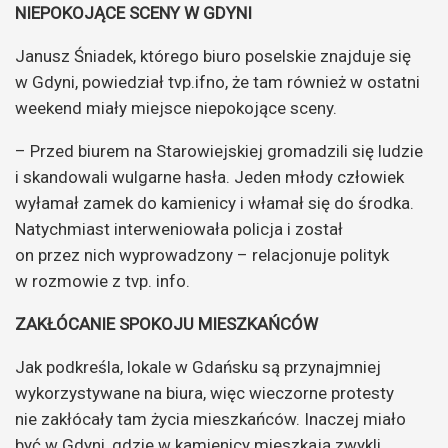
NIEPOKOJĄCE SCENY W GDYNI
Janusz Śniadek, którego biuro poselskie znajduje się
w Gdyni, powiedział tvp.ifno, że tam również w ostatni
weekend miały miejsce niepokojące sceny.
– Przed biurem na Starowiejskiej gromadzili się ludzie
i skandowali wulgarne hasła. Jeden młody człowiek
wyłamał zamek do kamienicy i włamał się do środka.
Natychmiast interweniowała policja i został
on przez nich wyprowadzony – relacjonuje polityk
w rozmowie z tvp. info.
ZAKŁÓCANIE SPOKOJU MIESZKAŃCÓW
Jak podkreśla, lokale w Gdańsku są przynajmniej
wykorzystywane na biura, więc wieczorne protesty
nie zakłócały tam życia mieszkańców. Inaczej miało
być w Gdyni, gdzie w kamienicy mieszkają zwykli