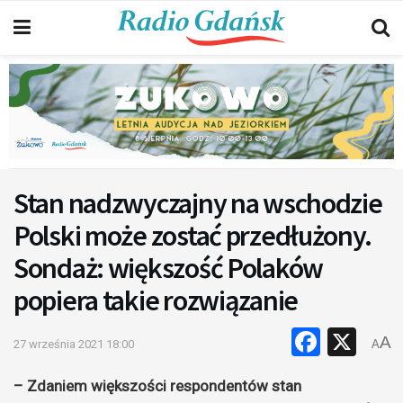
Stan nadzwyczajny na wschodzie
Polski może zostać przedłużony.
Sondaż: większość Polaków
popiera takie rozwiązanie
Faceb
X
A
27 września 2021 18:00
A
– Zdaniem większości respondentów stan