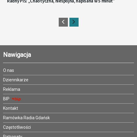
Radny PiS: „Chaotyczna, niespójna, napisana w 5 minut”
Nawigacja
O nas
Dziennikarze
Reklama
BIP
Kontakt
Ramówka Radia Gdańsk
Częstotliwości
Patronaty