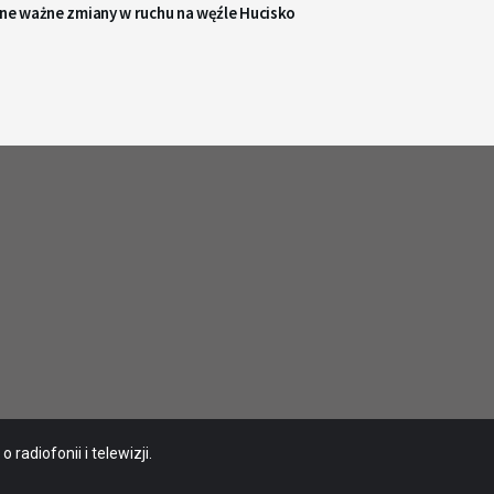
jne ważne zmiany w ruchu na węźle Hucisko
radiofonii i telewizji.