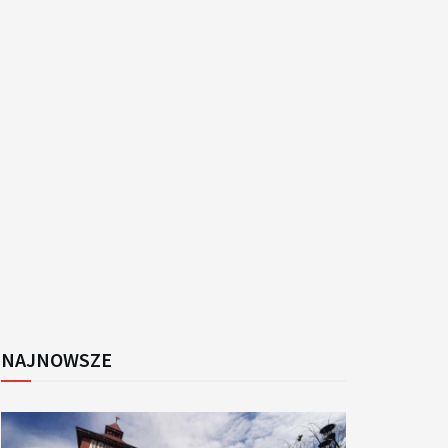
k
NAJNOWSZE