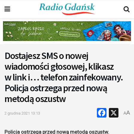
Dostajesz SMS o nowej
wiadomości głosowej, klikasz
w link i… telefon zainfekowany.
Policja ostrzega przed nową
metodą oszustw
Faceb
X
A
2 grudnia 2021 13:13
A
Policja ostrzega przed nową metodą oszustw.