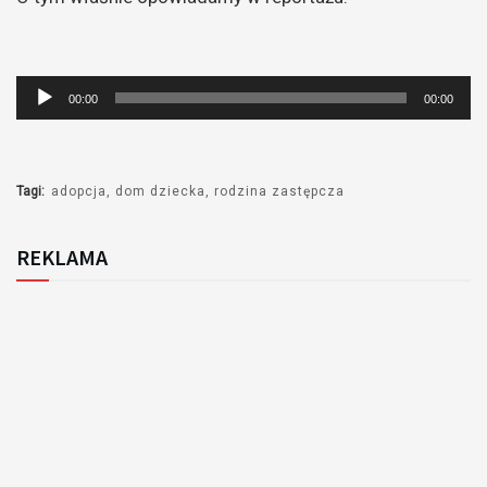
Odtwarzacz
00:00
00:00
plików
dźwiękowych
Tagi:
adopcja
dom dziecka
rodzina zastępcza
REKLAMA