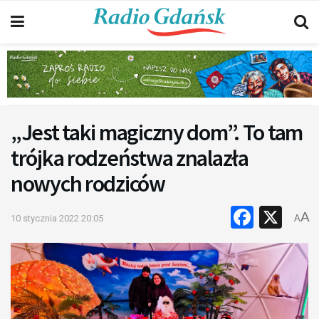
„Jest taki magiczny dom”. To tam
trójka rodzeństwa znalazła
nowych rodziców
Faceb
X
A
10 stycznia 2022 20:05
A