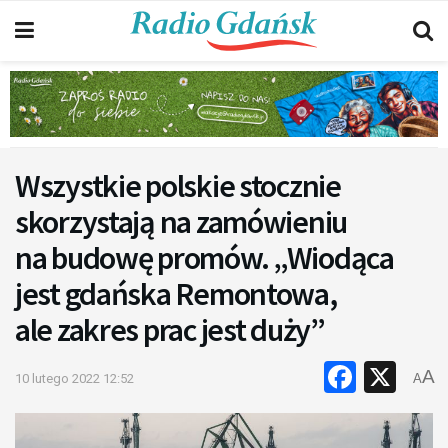
Wszystkie polskie stocznie
skorzystają na zamówieniu
na budowę promów. „Wiodąca
jest gdańska Remontowa,
ale zakres prac jest duży”
Faceb
X
A
10 lutego 2022 12:52
A