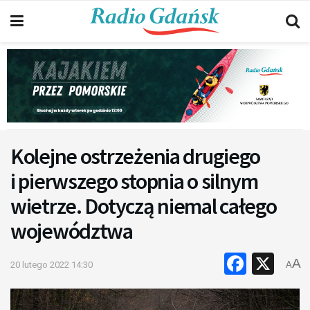
Kolejne ostrzeżenia drugiego
i pierwszego stopnia o silnym
wietrze. Dotyczą niemal całego
województwa
Faceb
X
A
20 lutego 2022 14:30
A