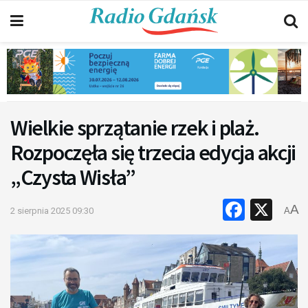
Wielkie sprzątanie rzek i plaż.
Rozpoczęła się trzecia edycja akcji
„Czysta Wisła”
Faceb
X
A
2 sierpnia 2025 09:30
A